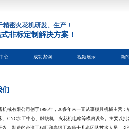
注于精密火花机研发、生产！
站式非标定制解决方案！
中心
成功案例
视频展示
新
床系列
火花机
机床
花机
床
床
床
公
行
常
我们
密机械有限公司创于1996年，20多年来一直从事模具机械主营
床、CNC加工中心、雕铣机、火花机电箱等模房设备。主要以
开发，制造的台湾工程师和高级工程师十几名团队技术人员，引