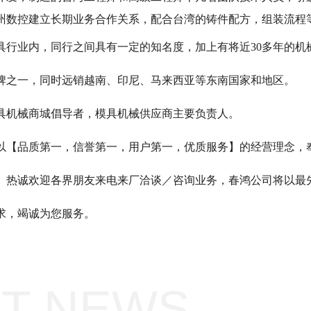
州数控建立长期业务合作关系，配合台湾的铸件配方，组装流程
具行业内，同行之间具有一定的知名度，加上有将近30多年的机
牌之一，同时远销越南、印尼、马来西亚等东南国家和地区。
具机械商城倡导者，模具机械供应商主要负责人。
以【品质第一，信誉第一，用户第一，优质服务】的经营理念，
。热诚欢迎各界朋友来电来厂洽谈／咨询业务，春鸿公司将以最
求，竭诚为您服务。
T NEWS