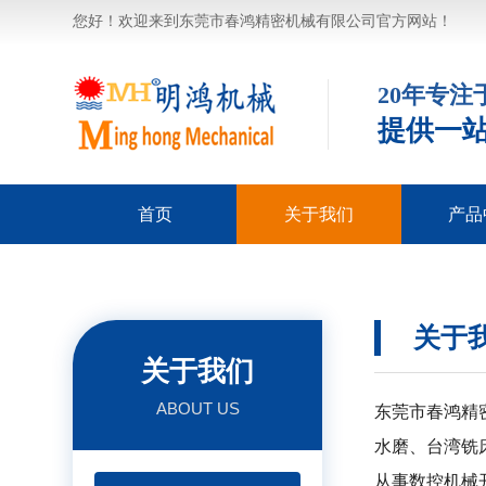
您好！欢迎来到东莞市春鸿精密机械有限公司官方网站！
20年专
提供一
首页
关于我们
产品
企业形象
荣誉资质
摇臂钻
镜面
数控
火
磨
铣
车
关于
关于我们
ABOUT US
东莞市春鸿精
水磨、台湾铣
从事数控机械