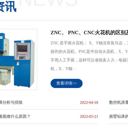
资讯
ZNC、 PNC、CNC火花机的区
ZNC 是手摇火花机： X、Y轴没有装马
操作的火花机。PNC是半自动火花机，X、
不用人工手摇，这样可以省很多人力；电箱
机，X、Y轴···
查看详情>>
障分析与排除
2022-04-18
数控机床
速困难什么原因？
2022-05-21
摇臂钻床