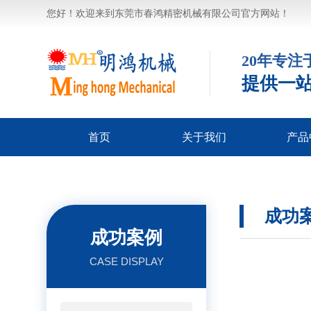
您好！欢迎来到东莞市春鸿精密机械有限公司官方网站！
20年专
提供一
首页
关于我们
产品
企业形象
荣誉资质
摇臂钻
镜面
数控
火
磨
铣
车
成功
成功案例
CASE DISPLAY