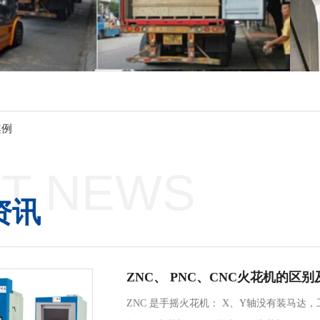
案例
T NEWS
资讯
ZNC、 PNC、CNC火花机的区
ZNC 是手摇火花机： X、Y轴没有装马