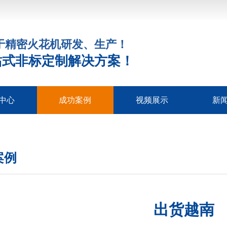
注于精密火花机研发、生产！
站式非标定制解决方案！
中心
成功案例
视频展示
新
床系列
火花机
机床
花机
床
床
床
公
行
常
案例
出货越南