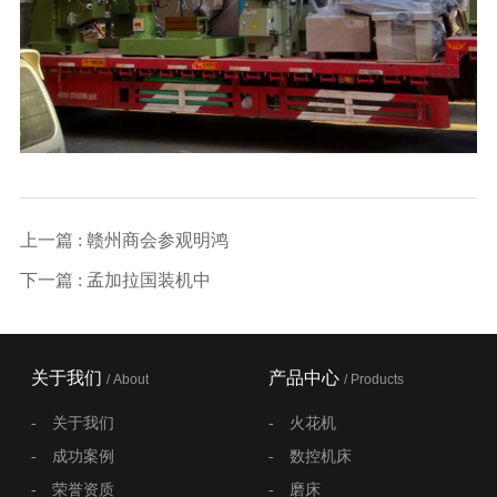
上一篇 : 赣州商会参观明鸿
下一篇 : 孟加拉国装机中
关于我们
产品中心
/ About
/ Products
-
关于我们
-
火花机
-
成功案例
-
数控机床
-
荣誉资质
-
磨床