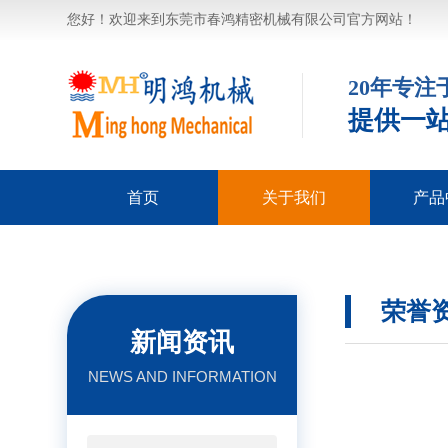
您好！欢迎来到东莞市春鸿精密机械有限公司官方网站！
20年专
提供一
首页
关于我们
产品
企业形象
荣誉资质
摇臂钻
镜面
数控
火
磨
铣
车
荣誉
新闻资讯
NEWS AND INFORMATION