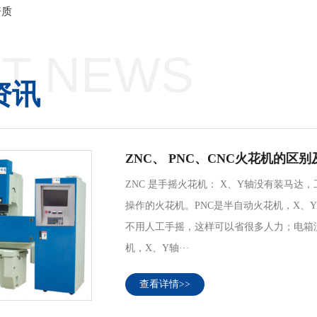
资质
T NEWS
资讯
ZNC、 PNC、CNC火花机的区
ZNC 是手摇火花机： X、Y轴没有装马
操作的火花机。PNC是半自动火花机，X、
不用人工手摇，这样可以省很多人力；电箱
机，X、Y轴···
查看详情>>