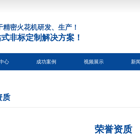
注于精密火花机研发、生产！
站式非标定制解决方案！
中心
成功案例
视频展示
新
床系列
火花机
机床
花机
床
床
床
公
行
常
资质
荣誉资质