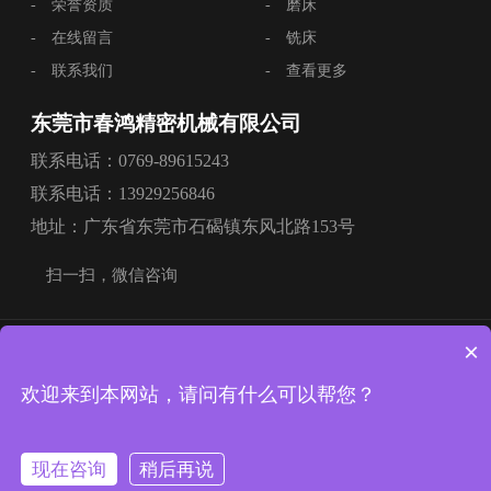
-
荣誉资质
-
磨床
-
在线留言
-
铣床
-
联系我们
-
查看更多
东莞市春鸿精密机械有限公司
联系电话：0769-89615243
联系电话：13929256846
地址：广东省东莞市石碣镇东风北路153号
扫一扫，微信咨询
×
Copyright © 2021 东莞市春鸿精密机械 All Rights Reserved.
粤ICP备2021101337号-1
欢迎来到本网站，请问有什么可以帮您？
技术支持：源友网络企业网站定制
现在咨询
稍后再说